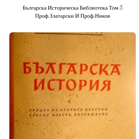
О
Българска Историческа Библиотека Том 3
ц
е
Проф.Златарски И Проф.Ников
н
е
н
о
н
а
0
о
т
5