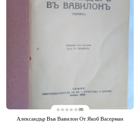
(0)
О
Александър Във Вавилон От Якоб Васерман
ц
е
н
е
н
о
н