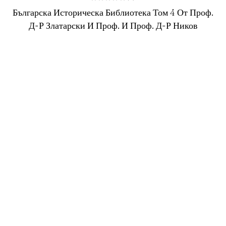
О
Българска Историческа Библиотека Том 4 От Проф.
ц
е
Д-Р Златарски И Проф. И Проф. Д-Р Ников
н
е
н
о
н
а
0
о
т
5