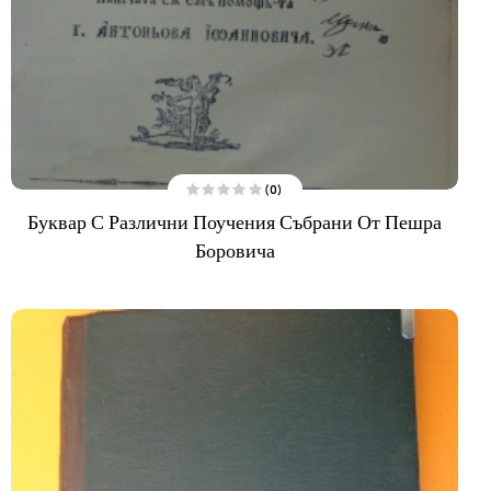
(0)
О
Буквар С Различни Поучения Събрани От Пешра
ц
е
н
Боровича
е
н
о
н
а
0
о
т
5