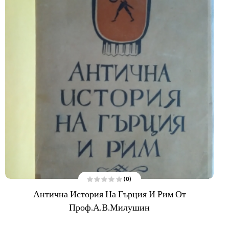
(0)
О
Антична История На Гърция И Рим От
ц
е
Проф.А.В.Милушин
н
е
н
о
н