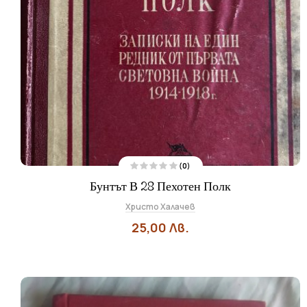
(0)
О
Бунтът В 28 Пехотен Полк
ц
е
н
Христо Халачев
е
н
о
25,00
Лв.
н
а
0
о
т
5