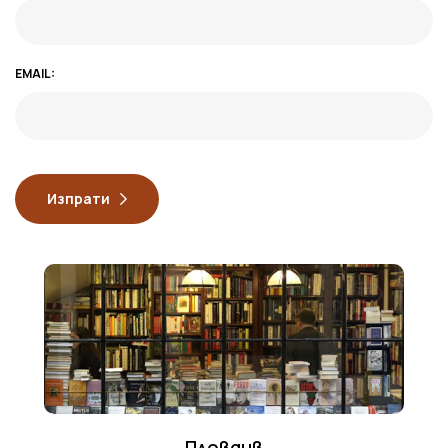
EMAIL:
Изпрати
Пловдив