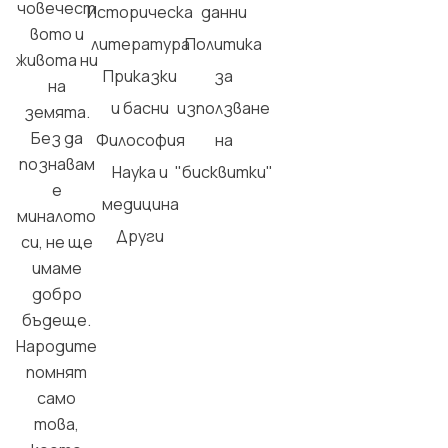
човечест
Историческа
данни
вото и
литература
Политика
живота ни
Приказки
за
на
и басни
използване
земята.
Без да
Философия
на
познавам
Наука и
"бисквитки"
е
медицина
миналото
Други
си, не ще
имаме
добро
бъдеще.
Народите
помнят
само
това,