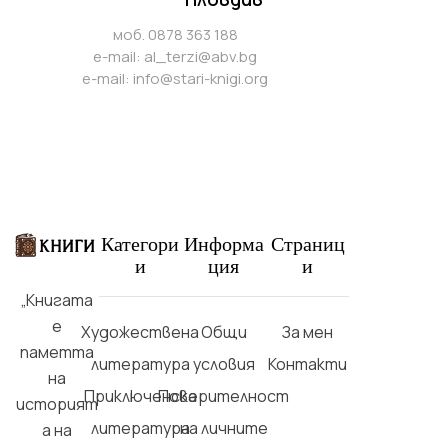
моб. 0878 363 188
e-mail:
al_terzi@abv.bg
e-mail:
info@stari-knigi.org
Категори
Информа
Страниц
и
ция
и
„Книгата
е
Художествена
Общи
За мен
паметта
литература
условия
Контакти
на
Приключенска
Поверителност
историят
литература
на личните
а на